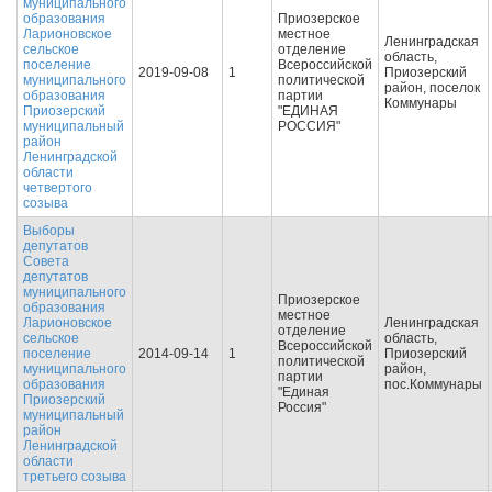
муниципального
образования
Приозерское
Ларионовское
местное
Ленинградская
сельское
отделение
область,
поселение
Всероссийской
2019-09-08
1
Приозерский
муниципального
политической
район, поселок
образования
партии
Коммунары
Приозерский
"ЕДИНАЯ
муниципальный
РОССИЯ"
район
Ленинградской
области
четвертого
созыва
Выборы
депутатов
Совета
депутатов
муниципального
Приозерское
образования
местное
Ларионовское
Ленинградская
отделение
сельское
область,
Всероссийской
поселение
2014-09-14
1
Приозерский
политической
муниципального
район,
партии
образования
пос.Коммунары
"Единая
Приозерский
Россия"
муниципальный
район
Ленинградской
области
третьего созыва