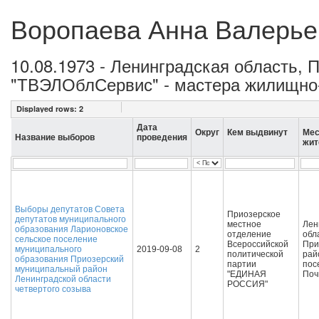
Воропаева Анна Валерье
10.08.1973 - Ленинградская область, 
"ТВЭЛОблСервис" - мастера жилищно-
Displayed rows:
2
Дата
Округ
Кем выдвинут
Мес
Название выборов
проведения
жит
Выборы депутатов Совета
Приозерское
депутатов муниципального
местное
Лен
образования Ларионовское
отделение
обл
сельское поселение
Всероссийской
При
муниципального
2019-09-08
2
политической
рай
образования Приозерский
партии
пос
муниципальный район
"ЕДИНАЯ
Поч
Ленинградской области
РОССИЯ"
четвертого созыва