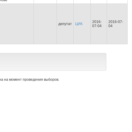
нове
2016-
2016-07-
депутат
ЦИК
07-04
04
а на момент проведения выборов.