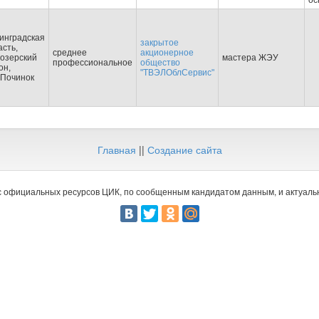
ос
инградская
закрытое
асть,
среднее
акционерное
озерский
мастера ЖЭУ
профессиональное
общество
он,
"ТВЭЛОблСервис"
.Починок
Главная
||
Создание сайта
 официальных ресурсов ЦИК, по сообщенным кандидатом данным, и актуальн