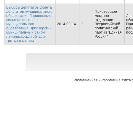
Выборы депутатов Совета
депутатов муниципального
Приозерское
образования Ларионовское
местное
Лен
сельское поселение
отделение
обл
муниципального
2014-09-14
2
Всероссийской
При
образования Приозерский
политической
рай
муниципальный район
партии "Единая
пос
Ленинградской области
Россия"
третьего созыва
Размещенная информация взята с