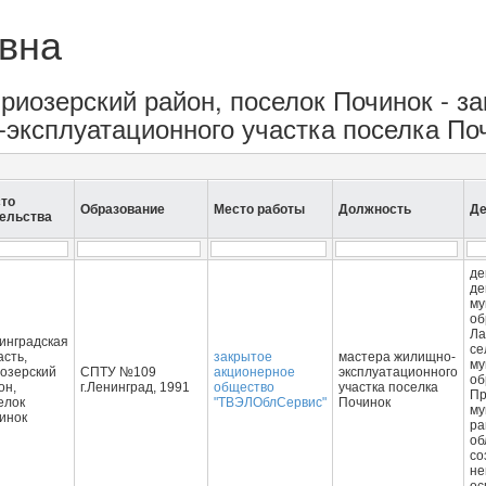
вна
Приозерский район, поселок Починок - 
эксплуатационного участка поселка По
то
Образование
Место работы
Должность
Де
ельства
де
де
му
об
Ла
инградская
се
асть,
закрытое
мастера жилищно-
му
озерский
СПТУ №109
акционерное
эксплуатационного
об
он,
г.Ленинград, 1991
общество
участка поселка
Пр
елок
"ТВЭЛОблСервис"
Починок
му
инок
ра
об
со
не