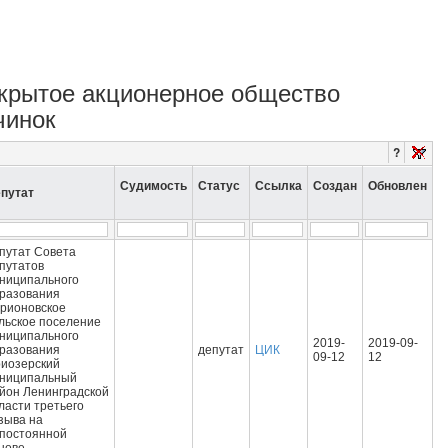
закрытое акционерное общество
чинок
?
Судимость
Статус
Ссылка
Создан
Обновлен
путат
путат Совета
путатов
ниципального
разования
рионовское
льское поселение
ниципального
2019-
2019-09-
разования
депутат
ЦИК
09-12
12
иозерский
ниципальный
йон Ленинградской
ласти третьего
зыва на
постоянной