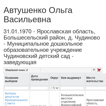
Автушенко Ольга
Васильевна
31.01.1970 - Ярославская область,
Большесельский район, д. Чудиново
- Муниципальное дошкольное
образовательное учреждение
Чудиновский детский сад -
заведующая
?
Displayed rows:
2
Дата
Название
Округ
Кем выдвинут
Место
проведения
выборов
жительства
Выборы
Большесельское
депутатов
местное
Муниципального
Ярославская
отделение
Совета
область,
Всероссийской