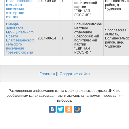
Благовещенского
2019-09-08
1
Большесельск
политической
сельского
район, д.
партии
поселения
Чудиново
"ЕДИНАЯ
четвертого
РОССИЯ"
созыва
Выборы
Большесельское
депутатов
местное
Ярославская
Муниципального
отделение
область,
Совета
Всероссийской
2014-09-14
1
Большесельск
Благовещенского
политической
район, дер.
сельского
партии
Чудиново
поселения
"ЕДИНАЯ
третьего созыва
РОССИЯ"
Главная
||
Создание сайта
Размещенная информация взята с официальных ресурсов ЦИК, по
сообщенным кандидатом данным, и актуальна на момент проведения
выборов.