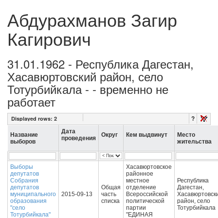
Абдурахманов Загир
Кагирович
31.01.1962 - Республика Дагестан,
Хасавюртовский район, село
Тотурбийкала - - временно не
работает
?
Displayed rows:
2
Дата
Название
Округ
Кем выдвинут
Место
проведения
выборов
жительства
Выборы
Хасавюртовское
депутатов
районное
Собрания
местное
Республика
депутатов
Общая
отделение
Дагестан,
муниципального
2015-09-13
часть
Всероссийской
Хасавюртовск
образования
списка
политической
район, село
"село
партии
Тотурбийкала
Тотурбийкала"
"ЕДИНАЯ