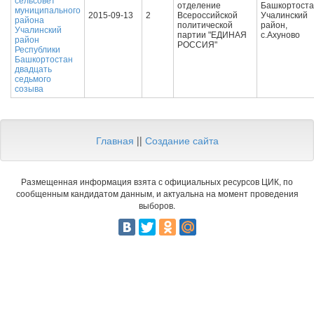
сельсовет
отделение
Башкортоста
муниципального
2015-09-13
2
Всероссийской
Учалинский
района
политической
район,
Учалинский
партии "ЕДИНАЯ
с.Ахуново
район
РОССИЯ"
Республики
Башкортостан
двадцать
седьмого
созыва
Главная
||
Создание сайта
Размещенная информация взята с официальных ресурсов ЦИК, по
сообщенным кандидатом данным, и актуальна на момент проведения
выборов.