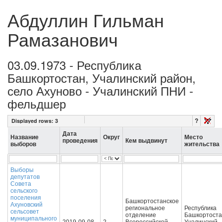
Абдуллин Гильман
Рамазанович
03.09.1973 - Республика
Башкортостан, Учалинский район,
село Ахуново - Учалинский ПНИ -
фельдшер
?
Displayed rows:
3
Дата
Название
Округ
Место
проведения
Кем выдвинут
выборов
жительства
Выборы
депутатов
Совета
сельского
поселения
Башкортостанское
Ахуновский
региональное
Республика
сельсовет
отделение
Башкортоста
муниципального