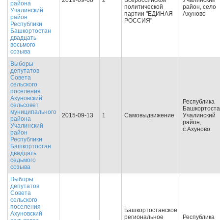
2019-09-08
2
Всероссийской
Учалинский
района
политической
район, село
Учалинский
партии "ЕДИНАЯ
Ахуново
район
РОССИЯ"
Республики
Башкортостан
двадцать
восьмого
созыва
Выборы
депутатов
Совета
сельского
поселения
Ахуновский
Республика
сельсовет
Башкортоста
муниципального
2015-09-13
1
Самовыдвижение
Учалинский
района
район,
Учалинский
с.Ахуново
район
Республики
Башкортостан
двадцать
седьмого
созыва
Выборы
депутатов
Совета
сельского
поселения
Башкортостанское
Ахуновский
региональное
Республика