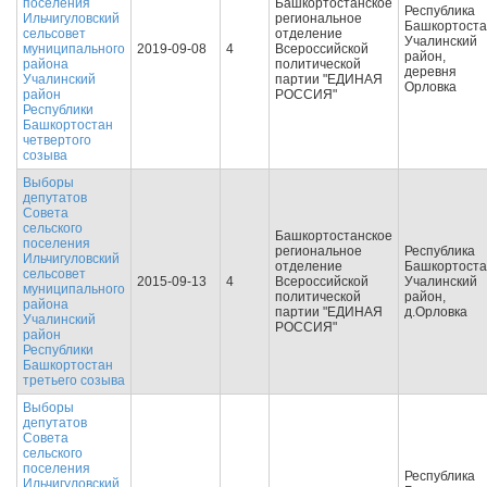
поселения
Башкортостанское
Республика
Ильчигуловский
региональное
Башкортоста
сельсовет
отделение
Учалинский
муниципального
2019-09-08
4
Всероссийской
район,
района
политической
деревня
Учалинский
партии "ЕДИНАЯ
Орловка
район
РОССИЯ"
Республики
Башкортостан
четвертого
созыва
Выборы
депутатов
Совета
сельского
Башкортостанское
поселения
региональное
Республика
Ильчигуловский
отделение
Башкортоста
сельсовет
2015-09-13
4
Всероссийской
Учалинский
муниципального
политической
район,
района
партии "ЕДИНАЯ
д.Орловка
Учалинский
РОССИЯ"
район
Республики
Башкортостан
третьего созыва
Выборы
депутатов
Совета
сельского
поселения
Республика
Ильчигуловский