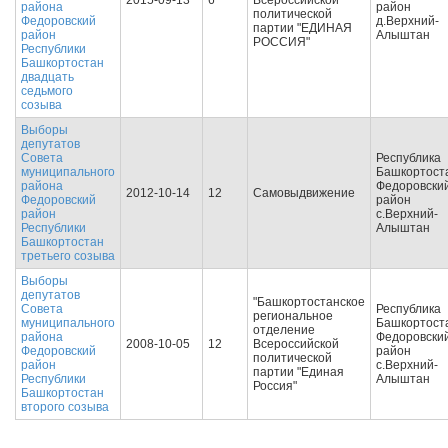
2015-09-13
6
Всероссийской
района
район
политической
Федоровский
д.Верхний-
партии "ЕДИНАЯ
район
Алыштан
РОССИЯ"
Республики
Башкортостан
двадцать
седьмого
созыва
Выборы
депутатов
Совета
Республика
муниципального
Башкортост
района
Федоровски
2012-10-14
12
Самовыдвижение
Федоровский
район
район
с.Верхний-
Республики
Алыштан
Башкортостан
третьего созыва
Выборы
депутатов
"Башкортостанское
Совета
Республика
региональное
муниципального
Башкортост
отделение
района
Федоровски
2008-10-05
12
Всероссийской
Федоровский
район
политической
район
с.Верхний-
партии "Единая
Республики
Алыштан
Россия"
Башкортостан
второго созыва