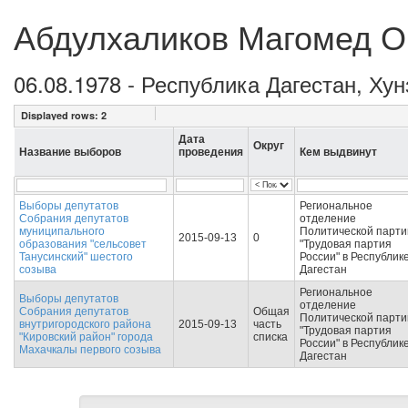
Абдулхаликов Магомед 
06.08.1978 - Республика Дагестан, Хун
Displayed rows:
2
Дата
Округ
Название выборов
проведения
Кем выдвинут
Выборы депутатов
Региональное
Собрания депутатов
отделение
муниципального
Политической парти
2015-09-13
0
образования "сельсовет
"Трудовая партия
Танусинский" шестого
России" в Республик
созыва
Дагестан
Региональное
Выборы депутатов
отделение
Собрания депутатов
Общая
Политической парти
внутригородского района
2015-09-13
часть
"Трудовая партия
"Кировский район" города
списка
России" в Республик
Махачкалы первого созыва
Дагестан