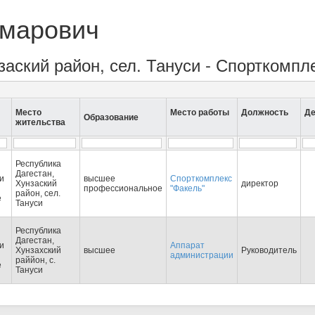
Омарович
заский район, сел. Тануси - Спорткомпл
Место
Место работы
Должность
Де
Образование
жительства
Республика
Дагестан,
и
высшее
Спорткомплекс
Хунзаский
директор
профессиональное
"Факель"
район, сел.
е
Тануси
Республика
Дагестан,
и
Аппарат
Хунзахский
высшее
Руководитель
администрации
раййон, с.
е
Тануси