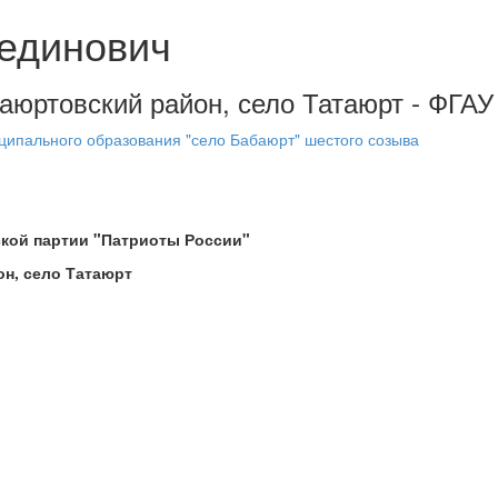
единович
баюртовский район, село Татаюрт - ФГАУ
ципального образования "село Бабаюрт" шестого созыва
кой партии "Патриоты России"
он, село Татаюрт