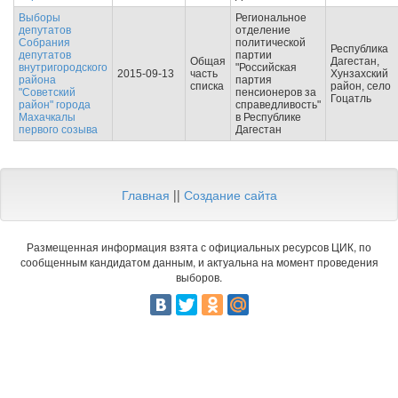
Выборы
Региональное
депутатов
отделение
Собрания
политической
Республика
депутатов
партии
Общая
Дагестан,
внутригородского
"Российская
2015-09-13
часть
Хунзахский
района
партия
списка
район, село
"Советский
пенсионеров за
Гоцатль
район" города
справедливость"
Махачкалы
в Республике
первого созыва
Дагестан
Главная
||
Создание сайта
Размещенная информация взята с официальных ресурсов ЦИК, по
сообщенным кандидатом данным, и актуальна на момент проведения
выборов.