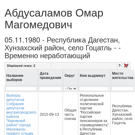
Абдусаламов Омар
Магомедович
05.11.1980 - Республика Дагестан,
Хунзахский район, село Гоцатль - -
Временно неработающий
?
Displayed rows:
2
Дата
Место
Название
Округ
Кем выдвинут
проведения
жительства
выборов
Выборы
Региональное
депутатов
отделение
Собрания
политической
Республика
депутатов
партии
Общая
Дагестан,
внутригородского
"Российская
2015-09-13
часть
Хунзахский
района
партия
списка
район, село
"Кировский
пенсионеров за
Гоцатль
район" города
справедливость"
Махачкалы
в Республике
первого созыва
Дагестан