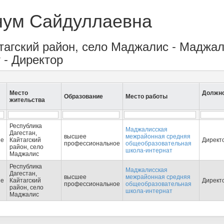
нум Сайдуллаевна
айтагский район, село Маджалис - Мадж
 - Директор
Место
Должн
Образование
Место работы
жительства
Республика
Маджалисская
Дагестан,
высшее
межрайонная средняя
ие
Кайтагский
Директ
профессиональное
общеобразовательная
район, село
школа-интернат
Маджалис
Республика
Маджалисская
Дагестан,
высшее
межрайонная средняя
ие
Кайтагский
Директ
профессиональное
общеобразовательная
район, село
школа-интернат
Маджалис