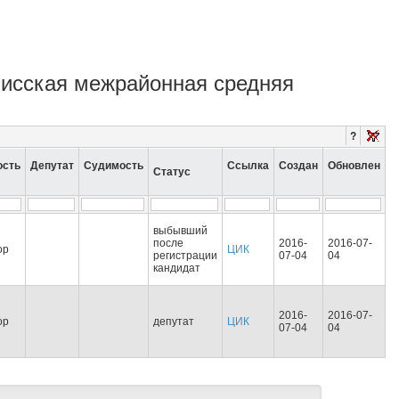
алисская межрайонная средняя
?
ость
Депутат
Судимость
Ссылка
Создан
Обновлен
Статус
выбывший
после
2016-
2016-07-
ор
ЦИК
регистрации
07-04
04
кандидат
2016-
2016-07-
ор
депутат
ЦИК
07-04
04