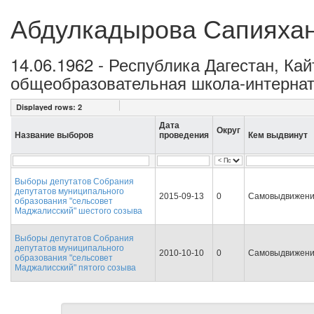
Абдулкадырова Сапияха
14.06.1962 - Республика Дагестан, К
общеобразовательная школа-интернат
Displayed rows:
2
Дата
Округ
Название выборов
проведения
Кем выдвинут
Выборы депутатов Собрания
депутатов муниципального
2015-09-13
0
Самовыдвижен
образования "сельсовет
Маджалисский" шестого созыва
Выборы депутатов Собрания
депутатов муниципального
2010-10-10
0
Самовыдвижен
образования "сельсовет
Маджалисский" пятого созыва