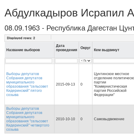
Абдулкадыров Исрапил 
08.09.1963 - Республика Дагестан Цун
Displayed rows:
2
Дата
Округ
Название выборов
проведения
Кем выдвинут
Выборы депутатов
Цунтинское местное
Собрания депутатов
отделение политическ
муниципального
партии
2015-09-13
0
образования "сельсовет
"Коммунистическая
Кидеринский" пятого
партия Российской
созыва
Федерации"
Выборы депутатов
Собрания депутатов
муниципального
2010-10-10
0
Самовыдвижение
образования "сельсовет
Кидеринский" четвертого
созыва