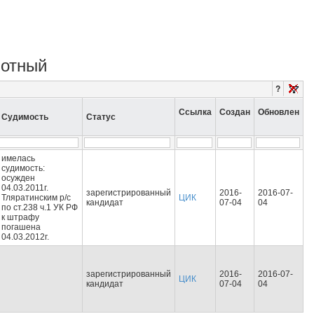
ботный
?
Ссылка
Создан
Обновлен
Судимость
Статус
имелась
судимость:
осужден
04.03.2011г.
зарегистрированный
2016-
2016-07-
Тляратинским р/с
ЦИК
кандидат
07-04
04
по ст.238 ч.1 УК РФ
к штрафу
погашена
04.03.2012г.
зарегистрированный
2016-
2016-07-
ЦИК
кандидат
07-04
04