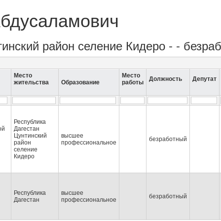
Абдусаламович
тинский район селение Кидеро - - безра
Место
Место
Должность
Депутат
жительства
Образование
работы
Республика
ой
Дагестан
Цунтинский
высшее
безработный
район
профессиональное
селение
Кидеро
Республика
высшее
безработный
Дагестан
профессиональное