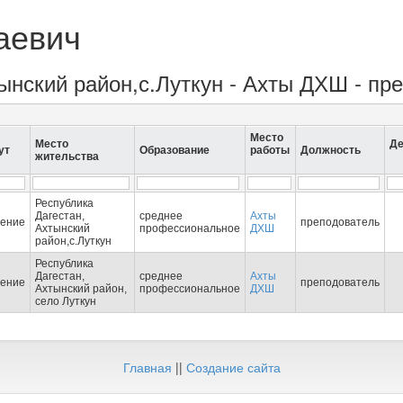
аевич
тынский район,с.Луткун - Ахты ДХШ - пр
Место
Место
Де
ут
Образование
работы
Должность
жительства
Республика
Дагестан,
среднее
Ахты
ение
преподователь
Ахтынский
профессиональное
ДХШ
район,с.Луткун
Республика
Дагестан,
среднее
Ахты
ение
преподователь
Ахтынский район,
профессиональное
ДХШ
село Луткун
Главная
||
Создание сайта