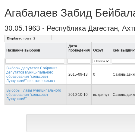
Агабалаев Забид Бейбал
30.05.1963 - Республика Дагестан, Ах
Displayed rows:
2
Дата
Название выборов
проведения
Округ
Кем выдвин
Выборы депутатов Собрания
депутатов муниципального
2015-09-13
0
Самовыдвиж
образования "сельсовет
Луткунский" шестого созыва
Выборы Главы муниципального
образования "сельсовет
2010-10-10
выдвинут
Самовыдвиж
Луткунский"