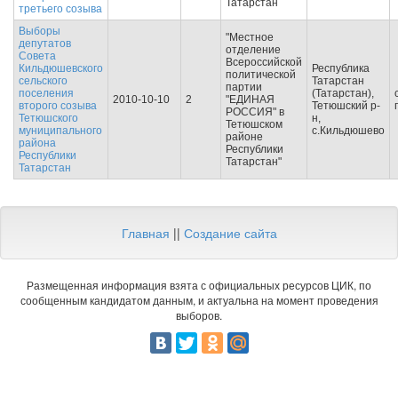
Татарстан
третьего созыва
Выборы
"Местное
депутатов
отделение
Совета
Всероссийской
Кильдюшевского
Республика
политической
сельского
Татарстан
партии
поселения
(Татарстан),
2010-10-10
2
"ЕДИНАЯ
второго созыва
Тетюшский р-
РОССИЯ" в
Тетюшского
н,
Тетюшском
муниципального
с.Кильдюшево
районе
района
Республики
Республики
Татарстан"
Татарстан
Главная
||
Создание сайта
Размещенная информация взята с официальных ресурсов ЦИК, по
сообщенным кандидатом данным, и актуальна на момент проведения
выборов.