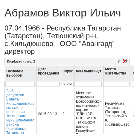
Абрамов Виктор Ильич
07.04.1966 - Республика Татарстан
(Татарстан), Тетюшский р-н,
с.Кильдюшево - ООО "Авангард" -
директор
?
Displayed rows:
2
Дата
Место
Название
Округ
Кем выдвинут
проведения
жительства
выборов
Выборы
Местное
депутатов
отделение
Совета
Всероссийской
Кильдюшевского
Республика
политической
сельского
Татарстан
партии
поселения
(Татарстан),
2015-09-13
2
"ЕДИНАЯ
Тетюшского
Тетюшский р-
РОССИЯ" в
муниципального
н,
Тетюшском
района
с.Кильдюшево
районе
Республики
Республики
Татарстан