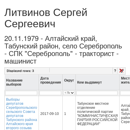
Литвинов Сергей
Сергеевич
20.11.1979 - Алтайский край,
Табунский район, село Сереброполь
- СПК "Сереброполь" - тракторист -
машинист
?
Displayed rows:
3
Дата
Мест
Название
Округ
проведения
Кем выдвинут
жите
выборов
Выборы
депутатов
Табунское местное
Алта
Серебропольского
отделение
край,
сельского Совета
политической партии
2017-09-10
1
Табу
депутатов
"КОММУНИСТИЧЕСКАЯ
район
Табунского района
ПАРТИЯ РОССИЙСКОЙ
Сере
Алтайского края
ФЕДЕРАЦИИ"
второго созыва