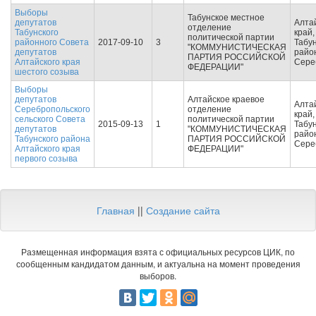
Выборы
Табунское местное
депутатов
Алта
отделение
Табунского
край,
политической партии
районного Совета
2017-09-10
3
Табу
"КОММУНИСТИЧЕСКАЯ
депутатов
район
ПАРТИЯ РОССИЙСКОЙ
Алтайского края
Сере
ФЕДЕРАЦИИ"
шестого созыва
Выборы
депутатов
Алтайское краевое
Алта
Серебропольского
отделение
край,
сельского Совета
политической партии
2015-09-13
1
Табу
депутатов
"КОММУНИСТИЧЕСКАЯ
район
Табунского района
ПАРТИЯ РОССИЙСКОЙ
Сере
Алтайского края
ФЕДЕРАЦИИ"
первого созыва
Главная
||
Создание сайта
Размещенная информация взята с официальных ресурсов ЦИК, по
сообщенным кандидатом данным, и актуальна на момент проведения
выборов.