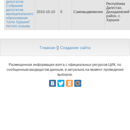
депутатов
Республика
Собрания
Дагестан,
депутатов
2010-10-10
0
Самовыдвижение
Дахадаевский
муниципального
район, с.
образования
Хуршни
"село Хуршни"
пятого созыва
Главная
||
Создание сайта
Размещенная информация взята с официальных ресурсов ЦИК, по
сообщенным кандидатом данным, и актуальна на момент проведения
выборов.