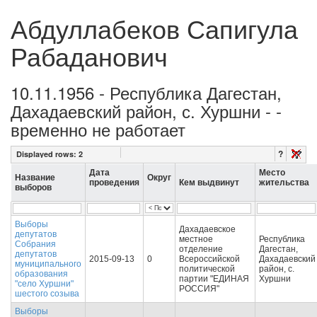
Абдуллабеков Сапигула
Рабаданович
10.11.1956 - Республика Дагестан,
Дахадаевский район, с. Хуршни - -
временно не работает
?
Displayed rows:
2
Дата
Место
Название
Округ
проведения
Кем выдвинут
жительства
выборов
Выборы
Дахадаевское
депутатов
местное
Республика
Собрания
отделение
Дагестан,
депутатов
2015-09-13
0
Всероссийской
Дахадаевский
муниципального
политической
район, с.
образования
партии "ЕДИНАЯ
Хуршни
"село Хуршни"
РОССИЯ"
шестого созыва
Выборы