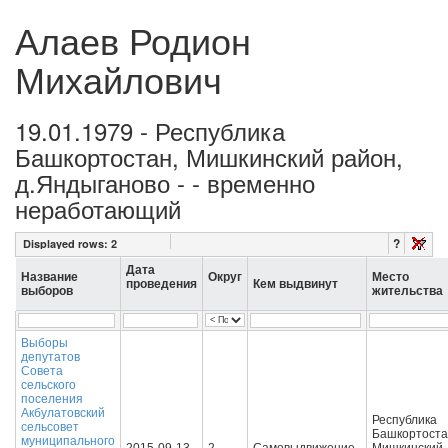
Алаев Родион
Михайлович
19.01.1979 - Республика
Башкортостан, Мишкинский район,
д.Яндыганово - - временно
неработающий
?
Displayed rows:
2
Дата
Название
Округ
Место
проведения
Кем выдвинут
выборов
жительства
Выборы
депутатов
Совета
сельского
поселения
Акбулатовский
Республика
сельсовет
Башкортоста
муниципального