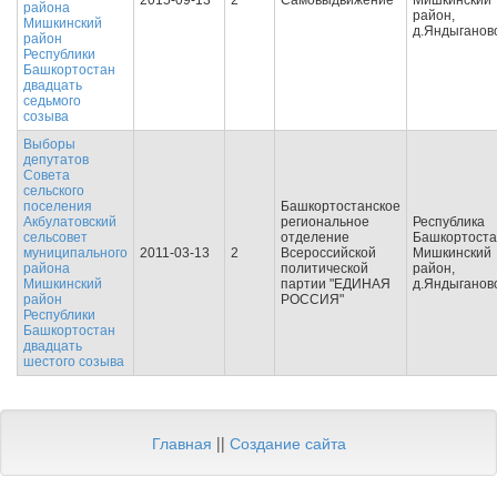
2015-09-13
2
Самовыдвижение
Мишкинский
района
район,
Мишкинский
д.Яндыганов
район
Республики
Башкортостан
двадцать
седьмого
созыва
Выборы
депутатов
Совета
сельского
поселения
Башкортостанское
Акбулатовский
региональное
Республика
сельсовет
отделение
Башкортоста
муниципального
2011-03-13
2
Всероссийской
Мишкинский
района
политической
район,
Мишкинский
партии "ЕДИНАЯ
д.Яндыганов
район
РОССИЯ"
Республики
Башкортостан
двадцать
шестого созыва
Главная
||
Создание сайта