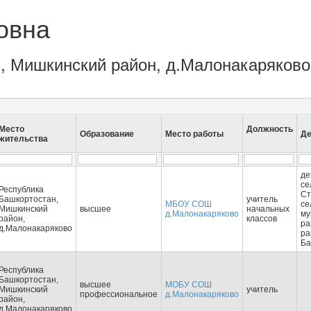
овна
ан, Мишкинский район, д.Малонакаряков
Место
Должность
Образование
Место работы
Де
жительства
де
се
Республика
Ст
Башкортостан,
учитель
МБОУ СОШ
се
Мишкинский
высшее
начальных
д.Малонакаряково
му
район,
классов
ра
д.Малонакаряково
ра
Ба
Республика
Башкортостан,
высшее
МОБУ СОШ
Мишкинский
учитель
профессиональное
д.Малонакаряково
район,
д.Малонакаряково