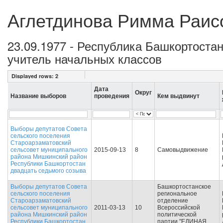
Аглетдинова Римма Раис
23.09.1977 - Республика Башкортост
учитель начальных классов
Displayed rows:
2
Дата
Округ
Название выборов
проведения
Кем выдвинут
Выборы депутатов Совета
сельского поселения
Староарзаматовский
сельсовет муниципального
2015-09-13
8
Самовыдвижение
района Мишкинский район
Республики Башкортостан
двадцать седьмого созыва
Выборы депутатов Совета
Башкортостанское
сельского поселения
региональное
Староарзаматовский
отделение
сельсовет муниципального
2011-03-13
10
Всероссийской
района Мишкинский район
политической
Республики Башкортостан
партии "ЕДИНАЯ