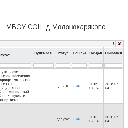
о - МБОУ СОШ д.Малонакаряково -
?
Судимость
Статус
Ссылка
Создан
Обновлен
путат
путат Совета
льского поселения
ароарзаматовский
льсовет
2016-
2016-07-
депутат
ЦИК
ниципального
07-04
04
йона Мишкинский
йон Республики
шкортостан
2016-
2016-07-
депутат
ЦИК
07-04
04