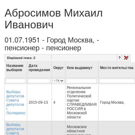
Абросимов Михаил
Иванович
01.07.1951 - Город Москва, -
пенсионер - пенсионер
?
Displayed rows:
2
Название
Дата
Округ
Кем выдвинут
Место жительства
выборов
проведения
Региональное
Выборы
отделение
депутатов
Политической
Совета
партии
2015-09-13
4
Город Москва,
депутатов
СПРАВЕДЛИВАЯ
г.
РОССИЯ в
Лыткарино
Московской
области
Выборы
Московское
депутатов
областное
Совета