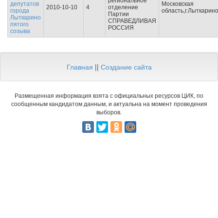
региональное
депутатов
Московская
2010-10-10
4
отделение
города
область,г.Лыткарин
Партии
Лыткарино
СПРАВЕДЛИВАЯ
пятого
РОССИЯ
созыва
Главная
||
Создание сайта
Размещенная информация взята с официальных ресурсов ЦИК, по
сообщенным кандидатом данным, и актуальна на момент проведения
выборов.