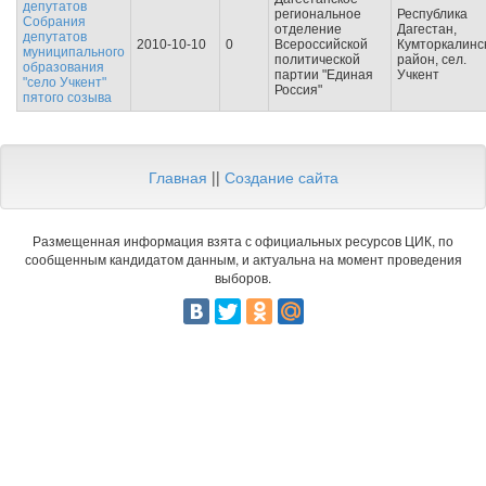
депутатов
региональное
Республика
Собрания
отделение
Дагестан,
депутатов
2010-10-10
0
Всероссийской
Кумторкалинс
муниципального
политической
район, сел.
образования
партии "Единая
Учкент
"село Учкент"
Россия"
пятого созыва
Главная
||
Создание сайта
Размещенная информация взята с официальных ресурсов ЦИК, по
сообщенным кандидатом данным, и актуальна на момент проведения
выборов.