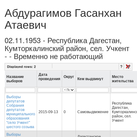
Абдурагимов Гасанхан
Атаевич
02.11.1953 - Республика Дагестан,
Кумторкалинский район, сел. Учкент
- - Временно не работающий
?
Displayed rows:
2
Дата
Название
Округ
Место
проведения
Кем выдвинут
выборов
жительства
Выборы
депутатов
Республика
Собрания
Дагестан,
депутатов
2015-09-13
0
Самовыдвижение
Кумторкалинс
муниципального
район, сел.
образования
Учкент
"село Учкент"
шестого созыва
Выборы
Дагестанское