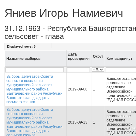
Яниев Игорь Намиевич
31.12.1963 - Республика Башкортоста
сельсовет - глава
Displayed rows:
3
Дата
Округ
Название выборов
проведения
Кем выдвинут
Выборы депутатов Совета
Башкортостанск
сельского поселения
региональное
Кунтугушевский сельсовет
отделение
муниципального района
2019-09-08
1
Всероссийской
Балтачевский район Республики
политической п
Башкортостан двадцать
"ЕДИНАЯ РОСС
восьмого созыва
Выборы депутатов Совета
Башкортостанск
сельского поселения
региональное
Кунтугушевский сельсовет
отделение
муниципального района
2015-09-13
1
Всероссийской
Балтачевский район Республики
политической п
Башкортостан двадцать
"ЕДИНАЯ РОСС
седьмого созыва