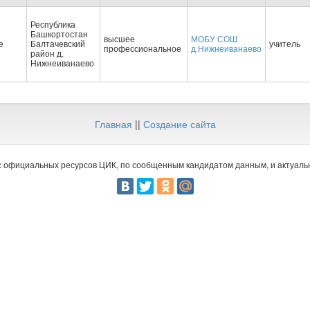
Республика
Башкортостан
высшее
МОБУ СОШ
е
Балтачевский
учитель
профессиональное
д.Нижнеиванаево
район д.
Нижнеиванаево
Главная
||
Создание сайта
 официальных ресурсов ЦИК, по сообщенным кандидатом данным, и актуальн