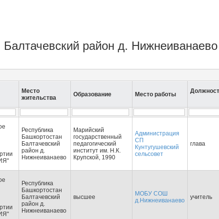
н Балтачевский район д. Нижнеиванаев
Место
Должнос
Образование
Место работы
жительства
ое
Республика
Марийский
Администрация
Башкортостан
государственный
СП
Балтачевский
педагогический
глава
Кунтугушевский
район д.
институт им. Н.К.
артии
сельсовет
Нижнеиванаево
Крупской, 1990
ИЯ"
ое
Республика
Башкортостан
МОБУ СОШ
Балтачевский
высшее
учитель
д.Нижнеиванаево
район д.
артии
Нижнеиванаево
ИЯ"