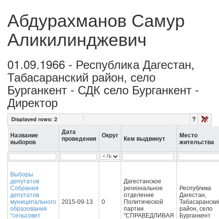
Абдурахманов Самур
Аликилинджевич
01.09.1966 - Республика Дагестан,
Табасаранский район, село
Бурганкент - СДК село Бурганкент -
Директор
?
Displayed rows:
2
Дата
Название
Округ
Место
проведения
Кем выдвинут
выборов
жительства
Выборы
депутатов
Дагестанское
Собрания
региональное
Республика
депутатов
отделение
Дагестан,
муниципального
2015-09-13
0
Политической
Табасарански
образования
партии
район, село
"сельсовет
"СПРАВЕДЛИВАЯ
Бурганкент