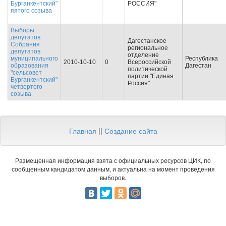
Бурганкентский"
РОССИЯ"
пятого созыва
Выборы
депутатов
Дагестанское
Собрания
региональное
депутатов
отделение
муниципального
Республика
2010-10-10
0
Всероссийской
образования
Дагестан
политической
"сельсовет
партии "Единая
Бурганкентский"
Россия"
четвертого
созыва
Главная
||
Создание сайта
Размещенная информация взята с официальных ресурсов ЦИК, по
сообщенным кандидатом данным, и актуальна на момент проведения
выборов.