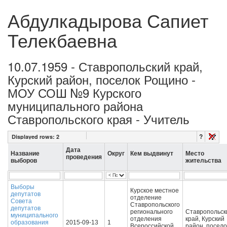
Абдулкадырова Сапиет
Телекбаевна
10.07.1959 - Ставропольский край,
Курский район, поселок Рощино -
МОУ СОШ №9 Курского
муниципального района
Ставропольского края - Учитель
?
Displayed rows:
2
Дата
Название
Округ
Кем выдвинут
Место
проведения
выборов
жительства
Выборы
Курское местное
депутатов
отделение
Совета
Ставропольского
депутатов
регионального
Ставропольск
муниципального
отделения
край, Курский
образования
2015-09-13
1
Всероссийской
район, посело