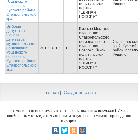
Рощинского
политической
Рощино
сельсовета
партии
Курского района
"ЕДИНАЯ
Ставропольского
РОССИЯ"
края
Выборы
Курское Местное
депутатов
отделение
Совета
Ставропольского
депутатов
регионального
Ставропольск
муниципального
отделения
край, Курский
образования
2010-10-10
1
Всероссийской
район, посело
Рощинского
политической
Рощино
сельсовета
партии
Курского района
"ЕДИНАЯ
Ставропольского
РОССИЯ"
края
Главная
||
Создание сайта
Размещенная информация взята с официальных ресурсов ЦИК, по
сообщенным кандидатом данным, и актуальна на момент проведения
выборов.