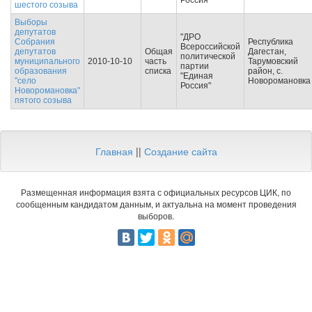
Россия"
шестого созыва
Выборы
депутатов
"ДРО
Собрания
Республика
Всероссийской
депутатов
Общая
Дагестан,
политической
муниципального
2010-10-10
часть
Тарумовский
партии
образования
списка
район, с.
"Единая
"село
Новоромановка
Россия"
Новоромановка"
пятого созыва
Главная
||
Создание сайта
Размещенная информация взята с официальных ресурсов ЦИК, по
сообщенным кандидатом данным, и актуальна на момент проведения
выборов.