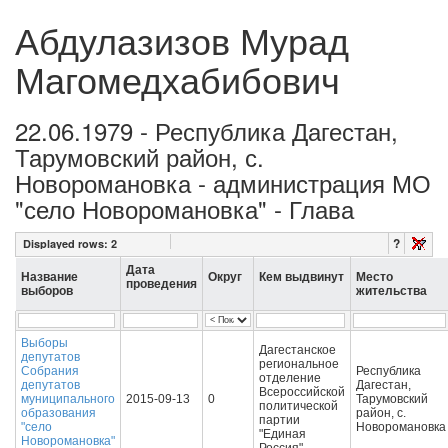
Абдулазизов Мурад
Магомедхабибович
22.06.1979 - Республика Дагестан,
Тарумовский район, с.
Новоромановка - администрация МО
"село Новоромановка" - Глава
?
Displayed rows:
2
Дата
Название
Округ
Кем выдвинут
Место
проведения
выборов
жительства
Выборы
Дагестанское
депутатов
региональное
Собрания
Республика
отделение
депутатов
Дагестан,
Всероссийской
муниципального
2015-09-13
0
Тарумовский
политической
образования
район, с.
партии
"село
Новоромановка
"Единая
Новоромановка"