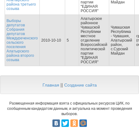
Алатырского
партии
Майдан
района третьего
"ЕДИНАЯ
созыва
РОССИЯ"
Алатырское
Выборы
районное
депутатов
Чувашской
Чувашская
Собрания
Республики
Республика
депутатов
местное
- Чувашия,
с
Междуреченского
2010-10-10
5
отделение
Алатырский
(
сельского
Всероссийской
район,
о
поселения
политической
с.Сурский
Алатырского
партии
Майдан
района второго
"ЕДИНАЯ
созыва
РОССИЯ"
Главная
||
Создание сайта
Размещенная информация взята с официальных ресурсов ЦИК, по
сообщенным кандидатом данным, и актуальна на момент проведения
выборов.