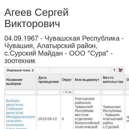
Агеев Сергей
Викторович
04.09.1967 - Чувашская Республика -
Чувашия, Алатырский район,
с.Сурский Майдан - ООО "Сура" -
зоотехник
?
Displayed rows:
2
Дата
Место
Название
Округ
Кем выдвинут
О
проведения
жительства
выборов
Алатырское
Выборы
районное
депутатов
Чувашской
Чувашская
Собрания
Республики
Республика
депутатов
местное
- Чувашия,
Междуреченского
с
2015-09-13
6
отделение
Алатырский
сельского
о
Всероссийской
район,
поселения
политической
с.Сурский