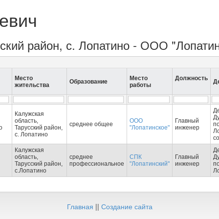
евич
сский район, с. Лопатино - ООО "Лопати
Место
Место
Должность
Образование
Д
жительства
работы
Д
Калужская
Д
область,
ООО
Главный
среднее общее
п
о
Тарусский район,
"Лопатинское"
инженер
Л
с. Лопатино
с
Калужская
Д
область,
среднее
СПК
Главный
Д
Тарусский район,
профессиональное
"Лопатинский"
инженер
п
с.Лопатино
Л
Главная
||
Создание сайта