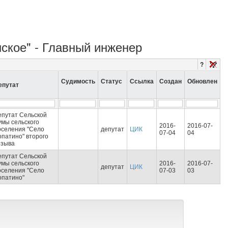
нское" - Главный инженер
?
Судимость
Статус
Ссылка
Создан
Обновлен
епутат
епутат Сельской
умы сельского
2016-
2016-07-
оселения "Село
депутат
ЦИК
07-04
04
опатино" второго
озыва
епутат Сельской
умы сельского
2016-
2016-07-
депутат
ЦИК
оселения "Село
07-03
03
опатино"