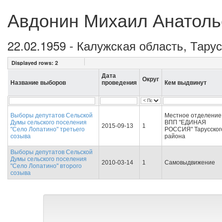
Авдонин Михаил Анатоль
22.02.1959 - Калужская область, Тару
Displayed rows:
2
Дата
Округ
Название выборов
проведения
Кем выдвинут
Выборы депутатов Сельской
Местное отделение
Думы сельского поселения
ВПП "ЕДИНАЯ
2015-09-13
1
"Село Лопатино" третьего
РОССИЯ" Тарусског
созыва
района
Выборы депутатов Сельской
Думы сельского поселения
2010-03-14
1
Самовыдвижение
"Село Лопатино" второго
созыва