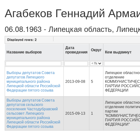
Агабеков Геннадий Арма
06.08.1963 - Липецкая область, Липец
Displayed rows:
2
Дата
Округ
Название выборов
проведения
Кем выдвинут
Выборы депутатов Совета
Липецкое областно
депутатов Липецкого
отделение
муниципального района
2013-09-08
5
КОММУНИСТИЧЕС
Липецкой области Российской
ПАРТИИ РОССИЙ
Федерации пятого созыва
ФЕДЕРАЦИИ
Выборы депутатов Совета
Липецкое областно
депутатов сельского
отделение политич
поселения Частодубравский
партии
сельсовет Липецкого
2015-09-13
1
"КОММУНИСТИЧЕ
муниципального района
ПАРТИЯ РОССИЙ
Липецкой области Российской
ФЕДЕРАЦИИ"
Федерации пятого созыва