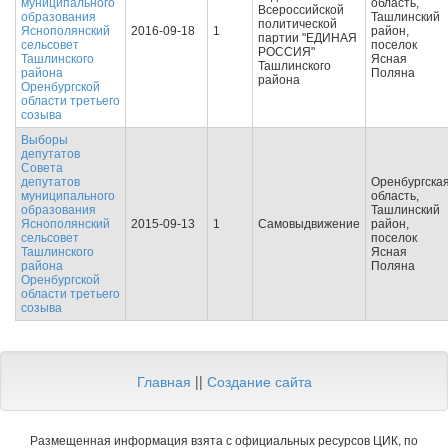
муниципального
область,
Всероссийской
образования
Ташлинский
политической
Яснополянский
2016-09-18
1
район,
партии "ЕДИНАЯ
сельсовет
поселок
РОССИЯ"
Ташлинского
Ясная
Ташлинского
района
Поляна
района
Оренбургской
области третьего
созыва
Выборы
депутатов
Совета
депутатов
Оренбургска
муниципального
область,
образования
Ташлинский
Яснополянский
2015-09-13
1
Самовыдвижение
район,
сельсовет
поселок
Ташлинского
Ясная
района
Поляна
Оренбургской
области третьего
созыва
Главная
||
Создание сайта
Размещенная информация взята с официальных ресурсов ЦИК, по