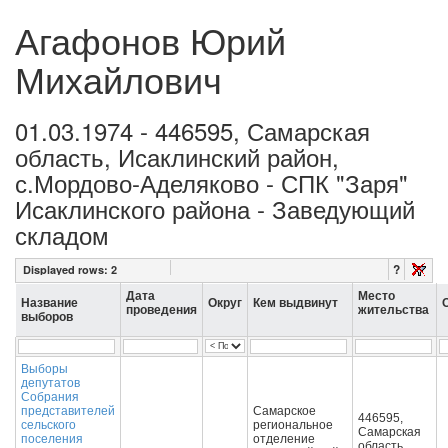
Агафонов Юрий
Михайлович
01.03.1974 - 446595, Самарская
область, Исаклинский район,
с.Мордово-Аделяково - СПК "Заря"
Исаклинского района - Заведующий
складом
?
Displayed rows:
2
Дата
Место
Название
Округ
Кем выдвинут
проведения
жительства
выборов
Выборы
депутатов
Собрания
представителей
Самарское
446595,
сельского
региональное
Самарская
поселения
отделение
область,