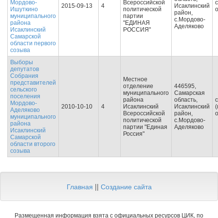
Мордово-
Всероссийской
2015-09-13
4
Исаклинский
Ишуткино
политической
район,
муниципального
партии
с.Мордово-
района
"ЕДИНАЯ
Аделяково
Исаклинский
РОССИЯ"
Самарской
области первого
созыва
Выборы
депутатов
Собрания
Местное
представителей
отделение
446595,
сельского
муниципального
Самарская
поселения
района
область,
Мордово-
2010-10-10
4
Исаклинский
Исаклинский
Аделяково
Всероссийской
район,
муниципального
политической
с.Мордово-
района
партии "Единая
Аделяково
Исаклинский
Россия"
Самарской
области второго
созыва
Главная
||
Создание сайта
Размещенная информация взята с официальных ресурсов ЦИК, по