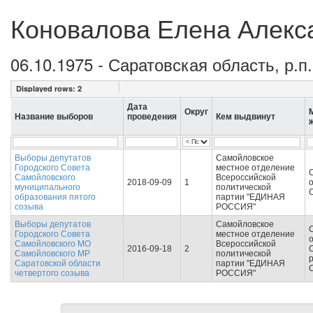
Коновалова Елена Алекс
06.10.1975 - Саратовская область, р.
Displayed rows:
2
Дата
Округ
Название выборов
проведения
Кем выдвинут
Выборы депутатов
Самойловское
Городского Совета
местное отделение
Самойловского
Всероссийской
2018-09-09
1
о
муниципального
политической
образования пятого
партии "ЕДИНАЯ
созыва
РОССИЯ"
Выборы депутатов
Самойловское
Городского Совета
местное отделение
о
Самойловского МО
Всероссийской
2016-09-18
2
Самойловского МР
политической
р
Саратовской области
партии "ЕДИНАЯ
четвертого созыва
РОССИЯ"