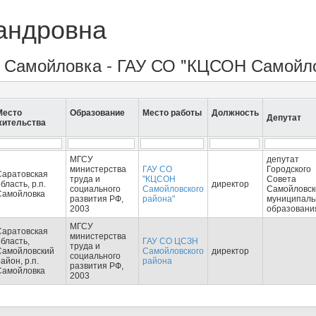
андровна
п. Самойловка - ГАУ СО "КЦСОН Самойло
Место
Образование
Место работы
Должность
Депутат
жительства
МГСУ
депутат
министерства
ГАУ СО
Городского
Саратовская
труда и
"КЦСОН
Совета
бласть, р.п.
директор
социального
Самойловского
Самойловск
Самойловка
развития РФ,
района"
муниципаль
2003
образовани
МГСУ
Саратовская
министерства
бласть,
ГАУ СО ЦСЗН
труда и
Самойловский
Самойловского
директор
социального
айон, р.п.
района
развития РФ,
Самойловка
2003