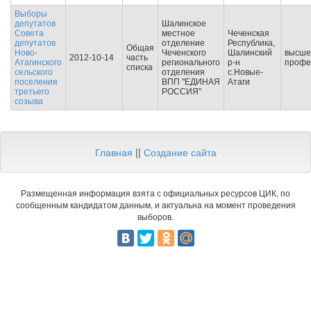
Выборы
депутатов
Шалинское
Совета
местное
Чеченская
депутатов
отделение
Республика,
Общая
Ново-
Чеченского
Шалинский
высше
2012-10-14
часть
Атагинского
регионального
р-н
профе
списка
сельского
отделения
с.Новые-
поселения
ВПП "ЕДИНАЯ
Атаги
третьего
РОССИЯ"
созыва
Главная
||
Создание сайта
Размещенная информация взята с официальных ресурсов ЦИК, по
сообщенным кандидатом данным, и актуальна на момент проведения
выборов.