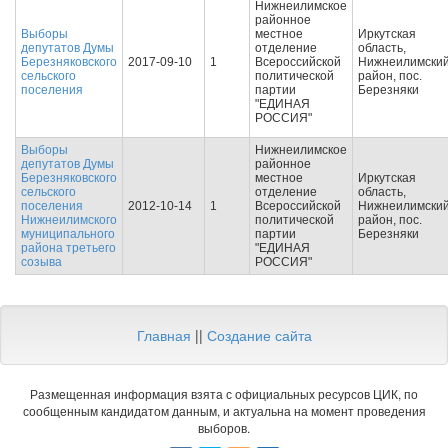
Нижнеилимское
районное
Выборы
местное
Иркутская
депутатов Думы
отделение
область,
Березняковского
2017-09-10
1
Всероссийской
Нижнеилимски
сельского
политической
район, пос.
поселения
партии
Березняки
"ЕДИНАЯ
РОССИЯ"
Выборы
Нижнеилимское
депутатов Думы
районное
Березняковского
местное
Иркутская
сельского
отделение
область,
поселения
2012-10-14
1
Всероссийской
Нижнеилимски
Нижнеилимского
политической
район, пос.
муниципального
партии
Березняки
района третьего
"ЕДИНАЯ
созыва
РОССИЯ"
Главная
||
Создание сайта
Размещенная информация взята с официальных ресурсов ЦИК, по
сообщенным кандидатом данным, и актуальна на момент проведения
выборов.