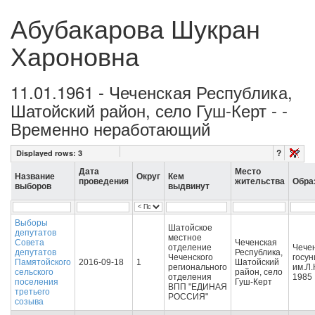
Абубакарова Шукран
Хароновна
11.01.1961 - Чеченская Республика,
Шатойский район, село Гуш-Керт - -
Временно неработающий
?
Displayed rows:
3
Дата
Место
Название
Округ
Кем
проведения
жительства
Обра
выборов
выдвинут
Выборы
Шатойское
депутатов
местное
Совета
Чеченская
отделение
Чече
депутатов
Республика,
Чеченского
госун
Памятойского
2016-09-18
1
Шатойский
регионального
им.Л.
сельского
район, село
отделения
1985
поселения
Гуш-Керт
ВПП "ЕДИНАЯ
третьего
РОССИЯ"
созыва