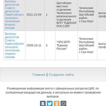
Выборы
Шатойское
депутатов
местное
Совета
Чеченская
отделение
депутатов
Республика
Чеченского
высш
Памятойского
2011-12-04
1
Шатойский
регионального
проф
сельского
район
отделения
поселения
с.Гуш-Корт
ВПП "ЕДИНАЯ
второго
РОССИЯ"
созыва
Выборы
депутатов
Чеченская
Совета
"ЧРО ВПП
Республика
Памятойского
высш
2009-10-11
3
"Единая
Шатойский
сельского
проф
Россия"
район
поселения
с.Гуш-Корт
первого
созыва
Главная
||
Создание сайта
Размещенная информация взята с официальных ресурсов ЦИК, по
сообщенным кандидатом данным, и актуальна на момент проведения
выборов.