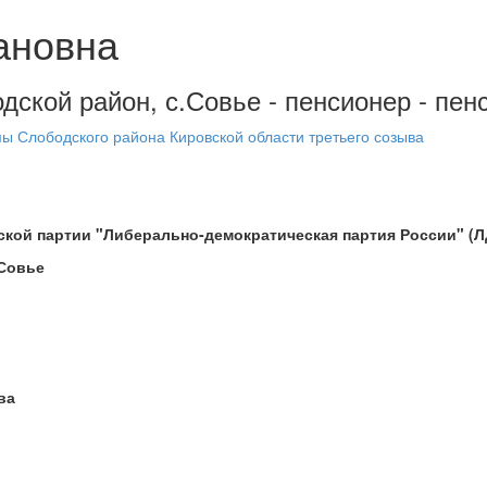
ановна
одской район, с.Совье - пенсионер - пен
ы Слободского района Кировской области третьего созыва
ской партии "Либерально-демократическая партия России" (
.Совье
ва