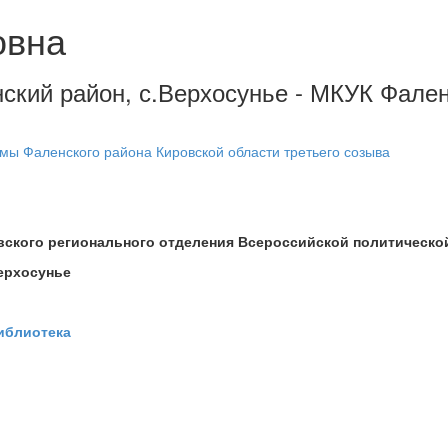
овна
енский район, с.Верхосунье - МКУК Фал
мы Фаленского района Кировской области третьего созыва
вского регионального отделения Всероссийской политической
Верхосунье
иблиотека