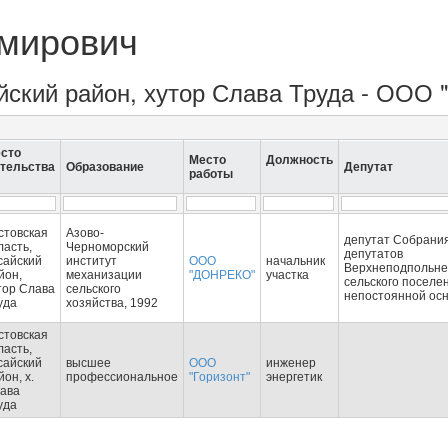
имирович
айский район, хутор Слава Труда - ООО
сто
Место
Должность
тельства
Образование
Депутат
работы
стовская
Азово-
депутат Собрани
ласть,
Черноморский
депутатов
сайский
институт
ООО
начальник
Верхнеподпольне
йон,
механизации
"ДОНРЕКО"
участка
сельского поселе
тор Слава
сельского
непостоянной ос
уда
хозяйства, 1992
стовская
ласть,
сайский
высшее
ООО
инженер
йон, х.
профессиональное
"Горизонт"
энергетик
ава
уда