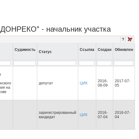
 "ДОНРЕКО" - начальник участка
?
Судимость
Ссылка
Создан
Обновлен
Статус
я
2016-
2017-07-
нского
депутат
ЦИК
08-09
05
ния на
нове
зарегистрированный
2016-
2016-07-
ЦИК
кандидат
07-04
04