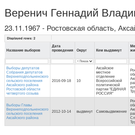
Веренич Геннадий Влад
23.11.1967 - Ростовская область, Акс
Displayed rows:
2
Дата
Ме
Название выборов
проведения
Округ
Кем выдвинут
жи
Выборы депутатов
Аксайское
Ро
Собрания депутатов
местное
об
Верхнеподпольненского
отделение
Ак
сельского поселения
2016-09-18
10
Всероссийской
ра
Аксайского района
политической
ху
Ростовской области
партии "ЕДИНАЯ
Тр
четвертого созыва
РОССИЯ"
Ро
Выборы Главы
об
Верхнеподпольненского
Ак
2012-10-14
выдвинут
Самовыдвижение
сельского поселения
ра
Аксайского района
Сл
Тр