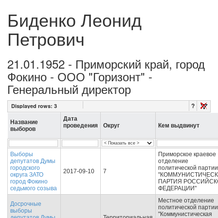
Биденко Леонид
Петрович
21.01.1952 - Приморский край, город
Фокино - ООО "Горизонт" -
Генеральный директор
?
Displayed rows:
3
Дата
Название
проведения
Округ
Кем выдвинут
выборов
Выборы
Приморское краевое
депутатов Думы
отделение
городского
политической партии
2017-09-10
7
округа ЗАТО
"КОММУНИСТИЧЕС
город Фокино
ПАРТИЯ РОССИЙСК
седьмого созыва
ФЕДЕРАЦИИ"
Местное отделение
Досрочные
политической партии
выборы
"Коммунистическая
депутатов Думы
Территориальная