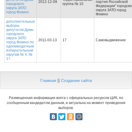
2012-12-09
партия Российской
городского
группа № 10
Федерации" городско
округа ЗАТО
округа ЗАТО город
город Фокино
Фокино
дополнительные
выборы
депутатов Думы
городского
округа ЗАТО
2011-03-13
17
Самовыдвижение
город Фокино по
одномандатным
избирательным
округам № 4, №
17
Главная
||
Создание сайта
Размещенная информация взята с официальных ресурсов ЦИК, по
сообщенным кандидатом данным, и актуальна на момент проведения
выборов.