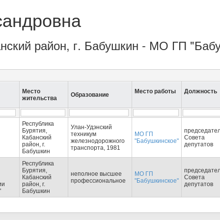
сандровна
анский район, г. Бабушкин - МО ГП "Баб
Место
Место работы
Должность
Образование
жительства
Республика
Улан-Удэнский
Бурятия,
председате
техникум
МО ГП
Кабанский
Совета
железнодорожного
"Бабушкинское"
район, г.
депутатов
транспорта, 1981
Бабушкин
Республика
Бурятия,
председате
неполное высшее
МО ГП
Кабанский
Совета
профессиональное
"Бабушкинское"
ии
район, г.
депутатов
"
Бабушкин