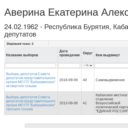
Аверина Екатерина Алек
24.02.1962 - Республика Бурятия, Каб
депутатов
Displayed rows:
2
Дата
Округ
Название выборов
проведения
Кем выдвинут
Выборы депутатов Совета
депутатов представительного
2018-09-09
40
Самовыдвижение
органа МО ГП "Бабушкинское"
четвертого созыва
Кабанское местное
Выборы депутатов Совета
отделение
депутатов представительного
2013-09-08
41
Всероссийской
органа МО ГП "Бабушкинское"
политической парт
третьего созыва
"ЕДИНАЯ РОССИЯ