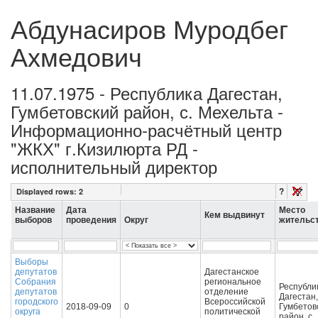
Абдунасиров Муродбег
Ахмедович
11.07.1975 - Республика Дагестан,
Гумбетовский район, с. Мехельта -
Информационно-расчётный центр
"ЖКХ" г.Кизилюрта РД -
исполнительный директор
?
Displayed rows:
2
Название
Дата
Место
Кем выдвинут
выборов
проведения
Округ
жительс
Выборы
депутатов
Дагестанское
Собрания
региональное
Республи
депутатов
отделение
Дагестан,
городского
Всероссийской
2018-09-09
0
Гумбетов
округа
политической
район, с.