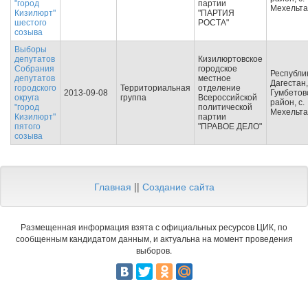
"город
партии
Мехельта
Кизилюрт"
"ПАРТИЯ
шестого
РОСТА"
созыва
Выборы
депутатов
Кизилюртовское
Собрания
городское
Республи
депутатов
местное
Дагестан,
городского
Территориальная
отделение
2013-09-08
Гумбетов
округа
группа
Всероссийской
район, с.
"город
политической
Мехельта
Кизилюрт"
партии
пятого
"ПРАВОЕ ДЕЛО"
созыва
Главная
||
Создание сайта
Размещенная информация взята с официальных ресурсов ЦИК, по
сообщенным кандидатом данным, и актуальна на момент проведения
выборов.