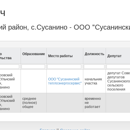
ч
кий район, с.Сусанино - ООО "Сусанинск
о
Образование
Должность
Место работы
Депутат
льства
депутат Сове
ровский
депутатов
 Ульчский
ООО "Сусанинский
начальник
Сусанинского
н,
теплоэнергосервис"
участка
сельского
санино
поселения
ровский
среднее
временно
 Ульчский
(полное)
не
н,
общее
работает
санино