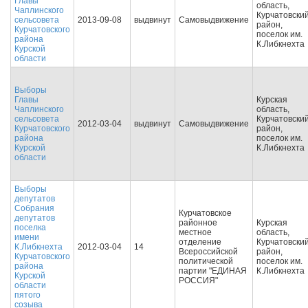
Главы
область,
Чаплинского
Курчатовски
сельсовета
2013-09-08
выдвинут
Самовыдвижение
район,
Курчатовского
поселок им.
района
К.Либкнехта
Курской
области
Выборы
Главы
Курская
Чаплинского
область,
сельсовета
Курчатовски
2012-03-04
выдвинут
Самовыдвижение
Курчатовского
район,
района
поселок им.
Курской
К.Либкнехта
области
Выборы
депутатов
Собрания
Курчатовское
депутатов
районное
Курская
поселка
местное
область,
имени
отделение
Курчатовски
К.Либкнехта
2012-03-04
14
Всероссийской
район,
Курчатовского
политической
поселок им.
района
партии "ЕДИНАЯ
К.Либкнехта
Курской
РОССИЯ"
области
пятого
созыва