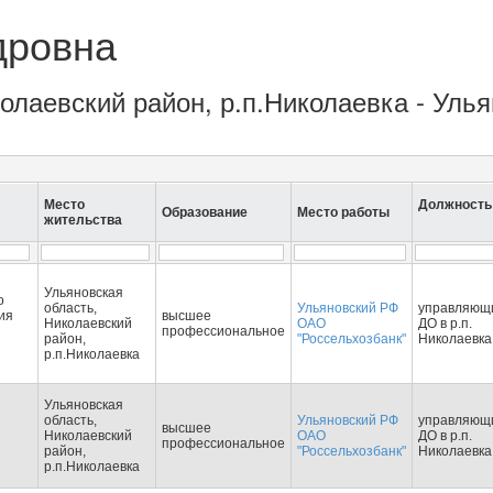
дровна
колаевский район, р.п.Николаевка - Уль
Место
Должность
Образование
Место работы
жительства
Ульяновская
о
область,
Ульяновский РФ
управляющ
ия
высшее
Николаевский
ОАО
ДО в р.п.
профессиональное
район,
"Россельхозбанк"
Николаевка
р.п.Николаевка
Ульяновская
область,
Ульяновский РФ
управляющ
высшее
Николаевский
ОАО
ДО в р.п.
профессиональное
район,
"Россельхозбанк"
Николаевка
р.п.Николаевка