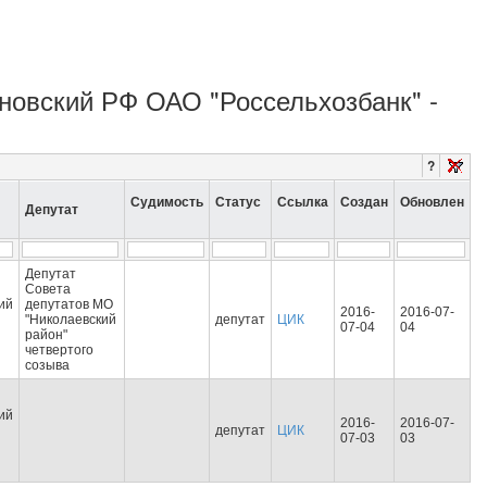
яновский РФ ОАО "Россельхозбанк" -
?
Судимость
Статус
Ссылка
Создан
Обновлен
Депутат
Депутат
Совета
ий
депутатов МО
2016-
2016-07-
"Николаевский
депутат
ЦИК
07-04
04
район"
четвертого
созыва
ий
2016-
2016-07-
депутат
ЦИК
07-03
03