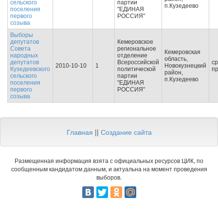
сельского
партии
п.Кузедеево
поселения
"ЕДИНАЯ
первого
РОССИЯ"
созыва
Выборы
депутатов
Кемеровское
Совета
региональное
Кемеровская
народных
отделение
область,
депутатов
Всероссийской
с
2010-10-10
1
Новокузнецкий
Кузедеевского
политической
п
район,
сельского
партии
п.Кузедеево
поселения
"ЕДИНАЯ
первого
РОССИЯ"
созыва
Главная
||
Создание сайта
Размещенная информация взята с официальных ресурсов ЦИК, по
сообщенным кандидатом данным, и актуальна на момент проведения
выборов.