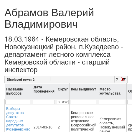
Абрамов Валерий
Владимирович
18.03.1964 - Кемеровская область,
Новокузнецкий район, п.Кузедеево -
департамент лесного комплекса
Кемеровской области - старший
инспектор
?
Displayed rows:
2
Дата
Название
Округ
Кем выдвинут
Место
проведения
О
выборов
жительства
Выборы
депутатов
Кемеровское
Совета
региональное
Кемеровская
народных
отделение
область,
депутатов
Всероссийской
с
2014-03-16
2
Новокузнецкий
Кузедеевского
политической
п
район,