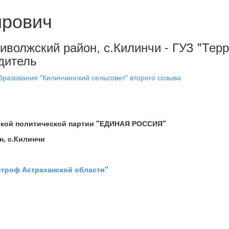
ирович
Приволжский район, с.Килинчи - ГУЗ "Те
дитель
разования "Килинчинский сельсовет" второго созыва
ской политической партии "ЕДИНАЯ РОССИЯ"
н, с.Килинчи
строф Астраханской области"