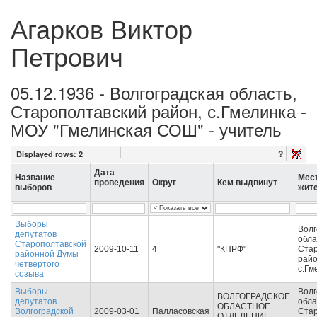
Агарков Виктор
Петрович
05.12.1936 - Волгоградская область,
Старополтавский район, с.Гмелинка -
МОУ "Гмелинская СОШ" - учитель
?
Displayed rows:
2
Дата
Название
Мес
проведения
Округ
Кем выдвинут
выборов
жит
Выборы
Волг
депутатов
обла
Старополтавской
2009-10-11
4
"КПРФ"
Стар
районной Думы
райо
четвертого
с.Гм
созыва
Выборы
Волг
ВОЛГОГРАДСКОЕ
депутатов
обла
ОБЛАСТНОЕ
Волгоградской
2009-03-01
Палласовская
Стар
ОТДЕЛЕНИЕ