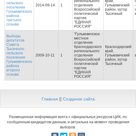
регионального
край,
сельского
2014-09-14
1
отделения
Гулькевичский
-
поселения
Всероссийской
район, хутор
Гулькевичского
политической
Тысячный
района
партии
третьего
"ЕДИНАЯ
созыва
РОССИЯ"
"Гулькевичское
Выборы
местное
депутатов
отделение
Совета
Краснодарского
Краснодарский
Тысячного
регионального
край,
сельского
2009-10-11
1
отделения
Гулькевичский
поселения
Всероссийской
район, хутор
Гулькевичского
политической
Тысячный
района
партии
второго
"ЕДИНАЯ
созыва
РОССИЯ"
Главная
||
Создание сайта
Размещенная информация взята с официальных ресурсов ЦИК, по
сообщенным кандидатом данным, и актуальна на момент проведения
выборов.