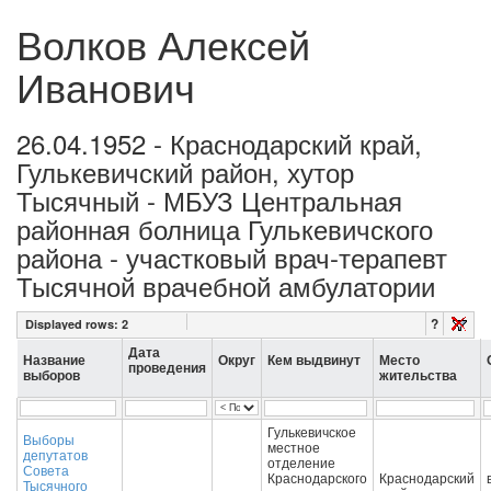
Волков Алексей
Иванович
26.04.1952 - Краснодарский край,
Гулькевичский район, хутор
Тысячный - МБУЗ Центральная
районная болница Гулькевичского
района - участковый врач-терапевт
Тысячной врачебной амбулатории
?
Displayed rows:
2
Дата
Название
Округ
Кем выдвинут
Место
проведения
выборов
жительства
Гулькевичское
Выборы
местное
депутатов
отделение
Совета
Краснодарского
Краснодарский
Тысячного