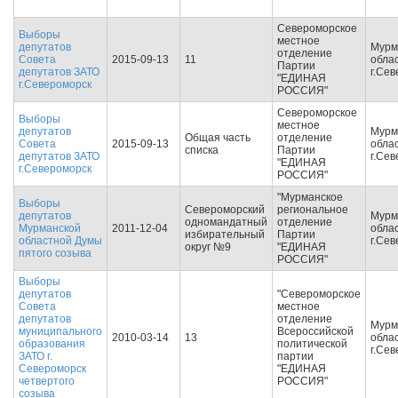
Североморское
Выборы
местное
депутатов
Мурм
отделение
Совета
2015-09-13
11
облас
Партии
депутатов ЗАТО
г.Се
"ЕДИНАЯ
г.Североморск
РОССИЯ"
Североморское
Выборы
местное
депутатов
Мурм
Общая часть
отделение
Совета
2015-09-13
облас
списка
Партии
депутатов ЗАТО
г.Се
"ЕДИНАЯ
г.Североморск
РОССИЯ"
"Мурманское
Выборы
Североморский
региональное
депутатов
Мурм
одномандатный
отделение
Мурманской
2011-12-04
облас
избирательный
Партии
областной Думы
г.Се
округ №9
"ЕДИНАЯ
пятого созыва
РОССИЯ"
Выборы
депутатов
"Североморское
Совета
местное
депутатов
отделение
Мурм
муниципального
Всероссийской
2010-03-14
13
облас
образования
политической
г.Се
ЗАТО г.
партии
Североморск
"ЕДИНАЯ
четвертого
РОССИЯ"
созыва