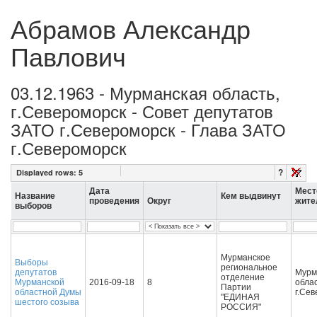
Абрамов Александр
Павлович
03.12.1963 - Мурманская область,
г.Североморск - Совет депутатов
ЗАТО г.Североморск - Глава ЗАТО
г.Североморск
?
Displayed rows:
5
Дата
Мест
Название
Кем выдвинут
проведения
Округ
жите
выборов
Мурманское
Выборы
региональное
депутатов
Мурм
отделение
Мурманской
2016-09-18
8
облас
Партии
областной Думы
г.Се
"ЕДИНАЯ
шестого созыва
РОССИЯ"