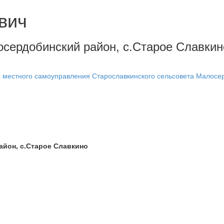
вич
лосердобинский район, с.Старое Славки
местного самоуправления Старославкинского сельсовета Малосер
айон, с.Старое Славкино