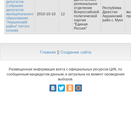
депутатов
региональное
Собрания
отделение
Республика
депутатов
Всероссийской
Дагестан
вы
муниципального
2010-10-10
12
политической
Акушинский
пр
образования
партии
райо с. Муги
"Акушинский
"Единая
район" пятого
Россия"
созыва
Главная
||
Создание сайта
Размещенная информация взята с официальных ресурсов ЦИК, по
сообщенным кандидатом данным, и актуальна на момент проведения
выборов.