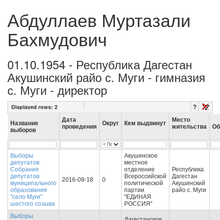
Абдуллаев Муртазали
Бахмудович
01.10.1954 - Республика Дагестан
Акушинский райо с. Муги - гимназия
с. Муги - директор
?
Displayed rows:
2
Дата
Место
Название
Округ
Кем выдвинут
проведения
жительства
Об
выборов
Выборы
Акушинское
депутатов
местное
Собрания
отделение
Республика
депутатов
Всероссийской
Дагестан
2016-09-18
0
муниципального
политической
Акушинский
образования
партии
райо с. Муги
"село Муги"
"ЕДИНАЯ
шестого созыва
РОССИЯ"
Выборы
Дагестанское