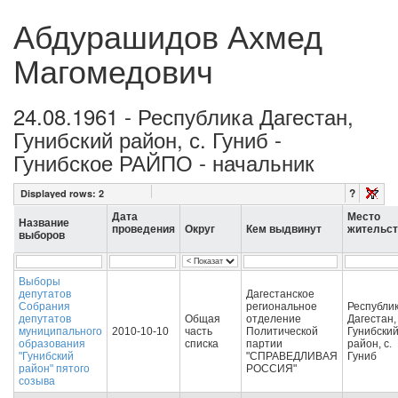
Абдурашидов Ахмед
Магомедович
24.08.1961 - Республика Дагестан,
Гунибский район, с. Гуниб -
Гунибское РАЙПО - начальник
?
Displayed rows:
2
Дата
Место
Название
проведения
Округ
Кем выдвинут
жительст
выборов
Выборы
депутатов
Дагестанское
Собрания
региональное
Республи
депутатов
Общая
отделение
Дагестан,
муниципального
2010-10-10
часть
Политической
Гунибски
образования
списка
партии
район, с.
"Гунибский
"СПРАВЕДЛИВАЯ
Гуниб
район" пятого
РОССИЯ"
созыва